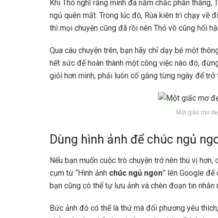
Khi Thỏ nghĩ rằng mình đã nắm chắc phần thắng, T
ngủ quên mất. Trong lúc đó, Rùa kiên trì chạy về 
thì mọi chuyện cũng đã rồi nên Thỏ vô cũng hối hận
Qua câu chuyện trên, bạn hãy chỉ dạy bé một thông
hết sức để hoàn thành một công việc nào đó, đừng 
giỏi hơn mình, phải luôn cố gắng từng ngày để trở 
Một giấc mơ đẹ
Dùng hình ảnh để chúc ngủ ng
Nếu bạn muốn cuộc trò chuyện trở nên thú vị hơn,
cụm từ “Hình ảnh
chúc ngủ ngon
” lên Google để
bạn cũng có thể tự lưu ảnh và chèn đoạn tin nhắn
Bức ảnh đó có thể là thứ mà đối phương yêu thích,