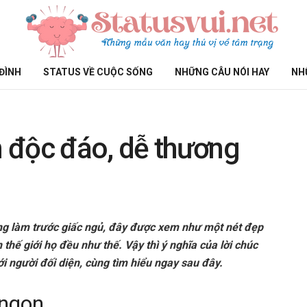
ĐÌNH
STATUS VỀ CUỘC SỐNG
NHỮNG CÂU NÓI HAY
NH
 độc đáo, dễ thương
g làm trước giấc ngủ, đây được xem như một nét đẹp
thế giới họ đều như thế. Vậy thì ý nghĩa của lời chúc
ới người đối diện, cùng tìm hiểu ngay sau đây.
 ngon