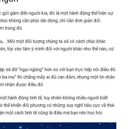
 gửi gắm đến người kia, đó là một hành động thể hiện sự
chúc không cần phải dài dòng, chỉ cần đơn giản đối
m trong đó.
yêu,… Mỗi một đối tượng chúng ta sẽ có cách chúc khác
nên, tùy vào tâm ý mình đối với người khác như thế nào, cứ
iệp sẽ đỡ “ngại ngùng” hơn so với bạn trực tiếp nói điều đó.
m ba mẹ” thì chẳng mấy ai đủ can đảm, nhưng một tin nhắn
ảm nhận được điều đó.
một hành động tinh tế, tuy nhiên không nhiều người biết
ó thể khiến đối phương có những suy nghĩ tiêu cực về thái
ện một cách tinh tế cũng là điều mà bạn nên học hỏi.