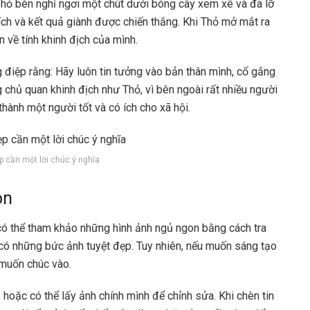
hỏ bèn nghỉ ngơi một chút dưới bóng cây xem xê và đã lỡ
đích và kết quả giành được chiến thắng. Khi Thỏ mở mắt ra
 về tính khinh địch của mình.
 điệp rằng: Hãy luôn tin tưởng vào bản thân mình, cố gắng
chủ quan khinh địch như Thỏ, vì bên ngoài rất nhiều người
thành một người tốt và có ích cho xã hội.
p cần một lời chúc ý nghĩa
on
 có thể tham khảo những hình ảnh ngủ ngon bằng cách tra
 có những bức ảnh tuyệt đẹp. Tuy nhiên, nếu muốn sáng tạo
 muốn chúc vào.
 hoặc có thể lấy ảnh chính mình để chỉnh sửa. Khi chèn tin