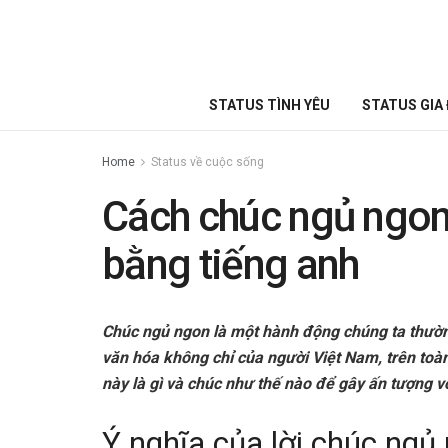
STATUS TÌNH YÊU
STATUS GIA 
Home
Status về cuộc sống
Cách chúc ngủ ngon
bằng tiếng anh
Chúc ngủ ngon là một hành động chúng ta thườn
văn hóa không chỉ của người Việt Nam, trên toàn 
này là gì và chúc như thế nào để gây ấn tượng v
Ý nghĩa của lời chúc ngủ